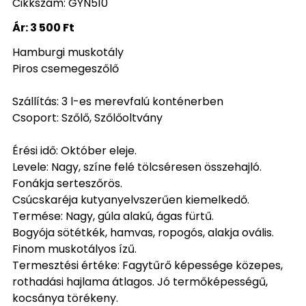
Cikkszám: GYN510
Ár:
3 500 Ft
Hamburgi muskotály
Piros csemegeszőlő
Szállítás: 3 l-es merevfalú konténerben
Csoport: Szőlő, Szőlőoltvány
Érési idő: Október eleje.
Levele: Nagy, színe felé tölcséresen összehajló.
Fonákja serteszőrös.
Csúcskaréja kutyanyelvszerűen kiemelkedő.
Termése: Nagy, gúla alakú, ágas fürtű.
Bogyója sötétkék, hamvas, ropogós, alakja ovális.
Finom muskotályos ízű.
Termesztési értéke: Fagytűrő képessége közepes,
rothadási hajlama átlagos. Jó termőképességű,
kocsánya törékeny.