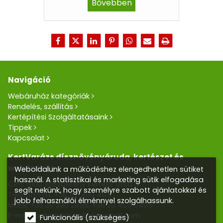
Bővebben
Navigáció
Webáruház kategóriák
Rendelés, szállítás
Kertépítési Szolgáltatásaink
Tippek
Kapcsolat
KertVarázs dísznövényáruda, kertészet és
webáruház
Weboldalunk a működéshez elengedhetetlen sütiket
használ. A statisztikai és marketing sütik elfogadása
Cím: 5100 Jászberény Kertész utca 5.
segít nekünk, hogy személyre szabott ajánlatokkal és
Telefon/Fax:
+36 57 400 455
jobb felhasználói élménnyel szolgálhassunk.
Mobil:
+36 30 390 2856
,
+36 20 405 0405
E-mail:
kertvarazs.online@gmail.com
Funkcionális (szükséges)