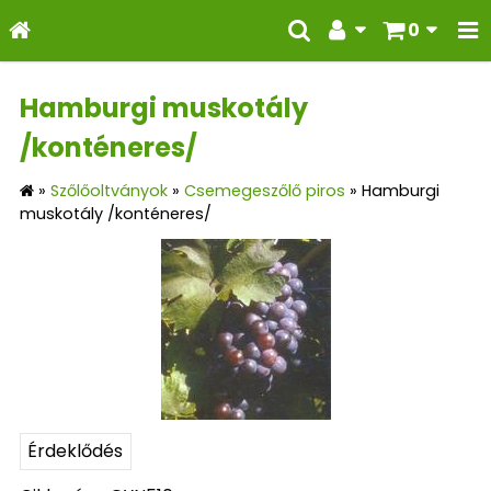
0
Hamburgi muskotály
/konténeres/
»
Szőlőoltványok
»
Csemegeszőlő piros
»
Hamburgi
muskotály /konténeres/
Érdeklődés