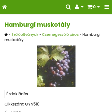
0
Hamburgi muskotály
»
Szőlőoltványok
»
Csemegeszőlő piros
»
Hamburgi
muskotály
Érdeklődés
Cikkszám: GYN510