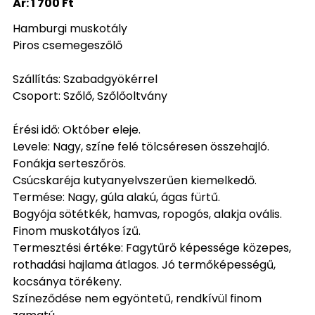
Ár:
1 700 Ft
Hamburgi muskotály
Piros csemegeszőlő
Szállítás: Szabadgyökérrel
Csoport: Szőlő, Szőlőoltvány
Érési idő: Október eleje.
Levele: Nagy, színe felé tölcséresen összehajló.
Fonákja serteszőrös.
Csúcskaréja kutyanyelvszerűen kiemelkedő.
Termése: Nagy, gúla alakú, ágas fürtű.
Bogyója sötétkék, hamvas, ropogós, alakja ovális.
Finom muskotályos ízű.
Termesztési értéke: Fagytűrő képessége közepes,
rothadási hajlama átlagos. Jó termőképességű,
kocsánya törékeny.
Színeződése nem egyöntetű, rendkívül finom