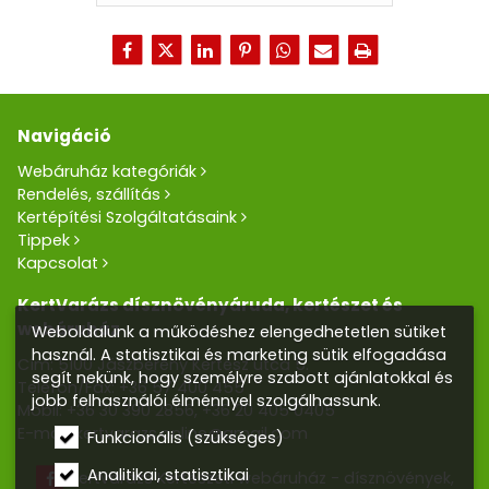
Navigáció
Webáruház kategóriák
Rendelés, szállítás
Kertépítési Szolgáltatásaink
Tippek
Kapcsolat
KertVarázs dísznövényáruda, kertészet és
webáruház
Weboldalunk a működéshez elengedhetetlen sütiket
használ. A statisztikai és marketing sütik elfogadása
Cím: 5100 Jászberény Kertész utca 5.
segít nekünk, hogy személyre szabott ajánlatokkal és
Telefon/Fax:
+36 57 400 455
jobb felhasználói élménnyel szolgálhassunk.
Mobil:
+36 30 390 2856
,
+36 20 405 0405
E-mail:
kertvarazs.online@gmail.com
Funkcionális (szükséges)
Analitikai, statisztikai
Kertvarázs Kertészeti webáruház - dísznövények,