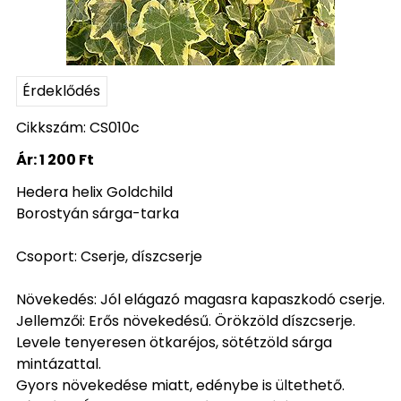
Érdeklődés
Cikkszám: CS010c
Ár:
1 200 Ft
Hedera helix Goldchild
Borostyán sárga-tarka
Csoport: Cserje, díszcserje
Növekedés: Jól elágazó magasra kapaszkodó cserje.
Jellemzői: Erős növekedésű. Örökzöld díszcserje.
Levele tenyeresen ötkaréjos, sötétzöld sárga
mintázattal.
Gyors növekedése miatt, edénybe is ültethető.