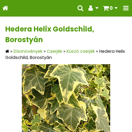
0
Hedera Helix Goldschild,
Borostyán
»
Dísznövények
»
Cserjék
»
Kúszó cserjék
»
Hedera Helix
Goldschild, Borostyán