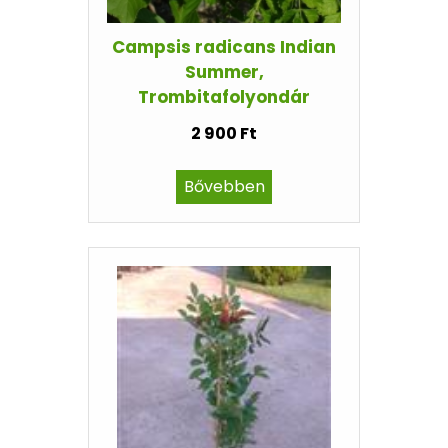
Campsis radicans Indian
Summer,
Trombitafolyondár
2 900 Ft
Bővebben