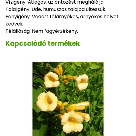
Vízigény: Átlagos, az öntözést meghálálja.
Talajigény: Üde, humuszos talajba ültessük.
Fényigény: Védett félárnyékos, árnyékos helyet
kedveli.
Télállóság: Nem fagyérzékeny.
Kapcsolódó termékek