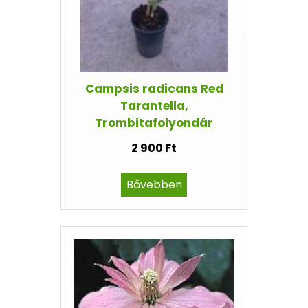
Campsis radicans Red
Tarantella,
Trombitafolyondár
2 900 Ft
Bővebben