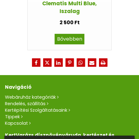
Clematis Multi Blue,
Iszalag
2 500 Ft
Bővebben
Navigáció
Webáruház kategóriák
Rendelés, szállítás
Kertépítési Szolgáltatásaink
Tippek
Kapcsolat
KertVarázs dísznövényáruda, kertészet és