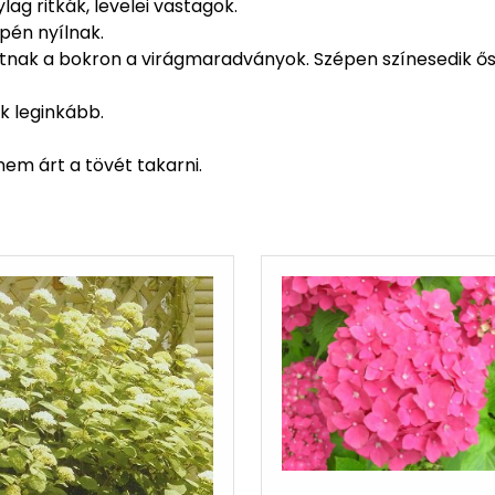
lag ritkák, levelei vastagok.
pén nyílnak.
tatnak a bokron a virágmaradványok. Szépen színesedik ős
k leginkább.
nem árt a tövét takarni.