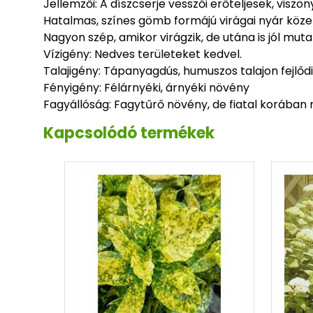
Jellemzői: A díszcserje vesszői erőteljesek, viszony
Hatalmas, színes gömb formájú virágai nyár köze
Nagyon szép, amikor virágzik, de utána is jól mu
Vízigény: Nedves területeket kedvel.
Talajigény: Tápanyagdús, humuszos talajon fejlődi
Fényigény: Félárnyéki, árnyéki növény
Fagyállóság: Fagytűrő növény, de fiatal korában 
Kapcsolódó termékek