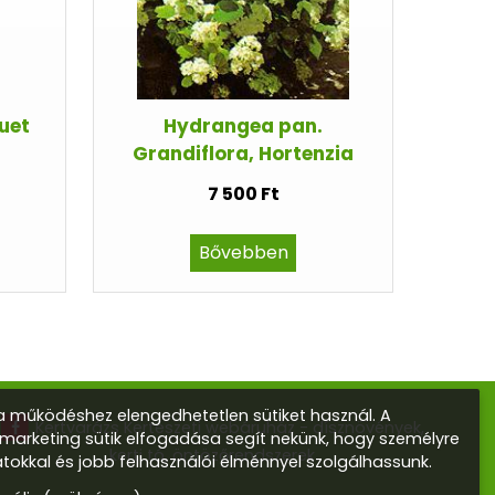
uet
Hydrangea pan.
Grandiflora, Hortenzia
7 500 Ft
Bővebben
 működéshez elengedhetetlen sütiket használ. A
Kertvarázs Kertészeti webáruház - dísznövények,
s marketing sütik elfogadása segít nekünk, hogy személyre
kerti tó, öntözőrendszerek
atokkal és jobb felhasználói élménnyel szolgálhassunk.