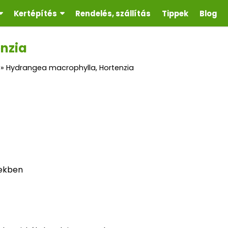
Kertépítés
Rendelés, szállítás
Tippek
Blog
nzia
»
Hydrangea macrophylla, Hortenzia
nekben