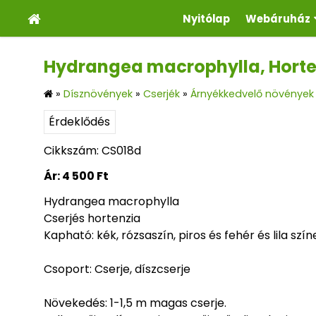
Nyitólap
Webáruház
Hydrangea macrophylla, Horte
»
Dísznövények
»
Cserjék
»
Árnyékkedvelő növények
Érdeklődés
Cikkszám: CS018d
Ár:
4 500 Ft
Hydrangea macrophylla
Cserjés hortenzia
Kapható: kék, rózsaszín, piros és fehér és lila szí
Csoport: Cserje, díszcserje
Növekedés: 1-1,5 m magas cserje.