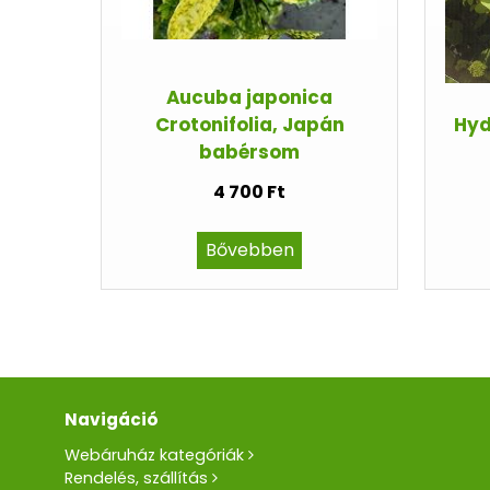
Aucuba japonica
Crotonifolia, Japán
Hyd
babérsom
4 700 Ft
Bővebben
Navigáció
Webáruház kategóriák
Rendelés, szállítás