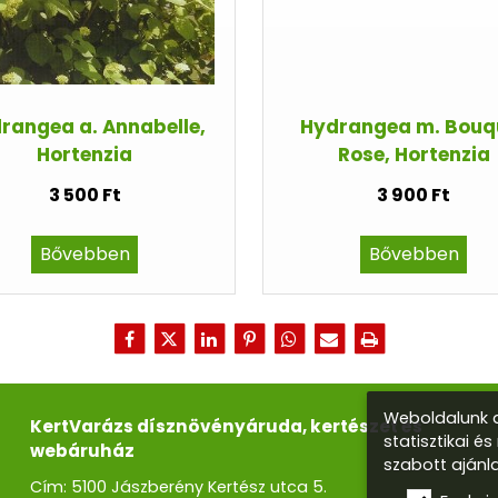
rangea a. Annabelle,
Hydrangea m. Bouq
Hortenzia
Rose, Hortenzia
3 500 Ft
3 900 Ft
Bővebben
Bővebben
Weboldalunk a
KertVarázs dísznövényáruda, kertészet és
statisztikai é
webáruház
szabott ajánl
Cím: 5100 Jászberény Kertész utca 5.