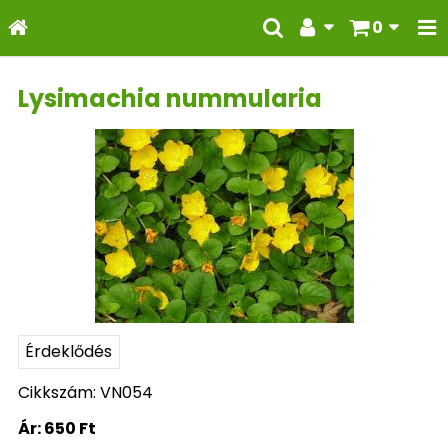
0
Lysimachia nummularia
Érdeklődés
Cikkszám: VN054
Ár:
650 Ft