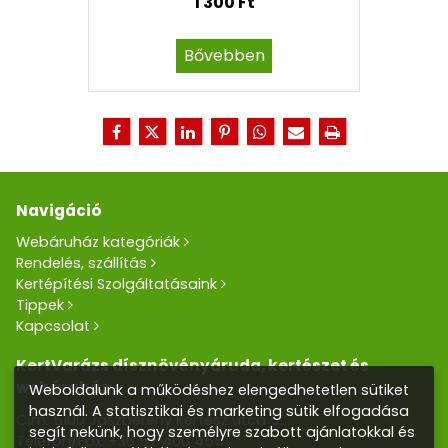
1 300 Ft
Bővebben
Navigáció
Webáruház kategóriák
Rendelés, szállítás
Kertépítési Szolgáltatásaink
Tippek
Kapcsolat
KertVarázs dísznövényáruda, kertészet és
webáruház
Weboldalunk a működéshez elengedhetetlen sütiket
használ. A statisztikai és marketing sütik elfogadása
Cím: 5100 Jászberény Kertész utca 5.
segít nekünk, hogy személyre szabott ajánlatokkal és
Telefon/Fax:
+36 57 400 455