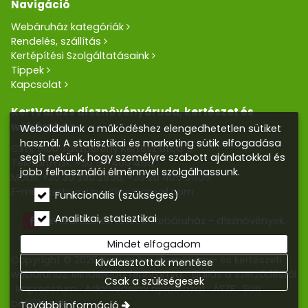
Navigáció
Webáruház kategóriák
Rendelés, szállítás
Kertépítési Szolgáltatásaink
Tippek
Kapcsolat
KertVarázs dísznövényáruda, kertészet és
webáruház
Weboldalunk a működéshez elengedhetetlen sütiket
használ. A statisztikai és marketing sütik elfogadása
Cím: 5100 Jászberény Kertész utca 5.
segít nekünk, hogy személyre szabott ajánlatokkal és
Telefon/Fax:
+36 57 400 455
jobb felhasználói élménnyel szolgálhassunk.
Mobil:
+36 30 390 2856
,
+36 20 405 0405
E-mail:
kertvarazs.online@gmail.com
Funkcionális (szükséges)
Analitikai, statisztikai
Kertvarázs Kertészeti webáruház - dísznövények,
kerti tó, öntözőrendszerek
Mindet elfogadom
Copyright © 2026 Kertvarázs dísznövény- és kertészeti
Kiválasztottak mentése
webáruház. Minden jog fenntartva.
Elállás a szerződéstől
Csak a szükségesek
Impresszum
Adatvédelmi nyilatkozat
ÁSZF
Süti
beállítások
További információ