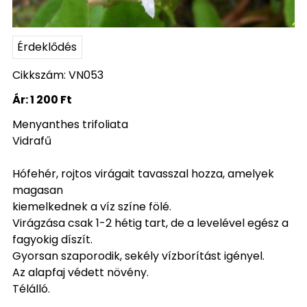
Érdeklődés
Cikkszám: VN053
Ár:
1 200 Ft
Menyanthes trifoliata
Vidrafű
Hófehér, rojtos virágait tavasszal hozza, amelyek
magasan
kiemelkednek a víz színe fölé.
Virágzása csak 1-2 hétig tart, de a levelével egész a
fagyokig díszít.
Gyorsan szaporodik, sekély vízborítást igényel.
Az alapfaj védett növény.
Télálló.