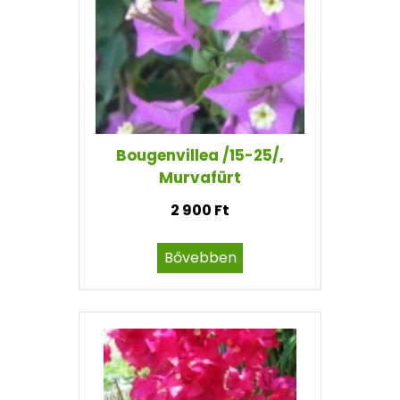
Bougenvillea /15-25/,
Murvafürt
2 900 Ft
Bővebben