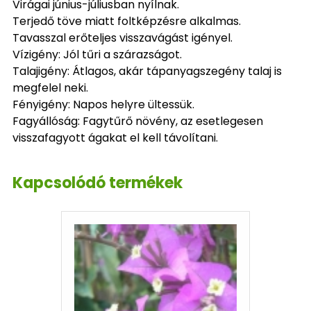
Virágai június-júliusban nyílnak.
Terjedő töve miatt foltképzésre alkalmas.
Tavasszal erőteljes visszavágást igényel.
Vízigény: Jól tűri a szárazságot.
Talajigény: Átlagos, akár tápanyagszegény talaj is
megfelel neki.
Fényigény: Napos helyre ültessük.
Fagyállóság: Fagytűrő növény, az esetlegesen
visszafagyott ágakat el kell távolítani.
Kapcsolódó termékek