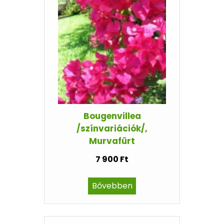
Bougenvillea
/színvariációk/,
Murvafürt
7 900 Ft
Bővebben