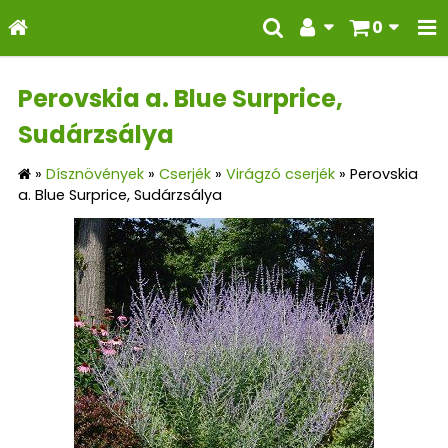
0
Perovskia a. Blue Surprice,
Sudárzsálya
»
Dísznövények
»
Cserjék
»
Virágzó cserjék
»
Perovskia
a. Blue Surprice, Sudárzsálya