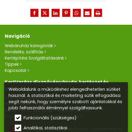
Navigáció
Webáruház kategóriák
Rendelés, szállítás
Kertépítési Szolgáltatásaink
Tippek
Kapcsolat
KertVarázs dísznövényáruda, kertészet és
webáruház
Weboldalunk a működéshez elengedhetetlen sütiket
használ. A statisztikai és marketing sütik elfogadása
Cím: 5100 Jászberény Kertész utca 5.
segít nekünk, hogy személyre szabott ajánlatokkal és
Telefon/Fax:
+36 57 400 455
jobb felhasználói élménnyel szolgálhassunk.
Mobil:
+36 30 390 2856
,
+36 20 405 0405
E-mail:
kertvarazs.online@gmail.com
Funkcionális (szükséges)
Analitikai, statisztikai
Kertvarázs Kertészeti webáruház - dísznövények,