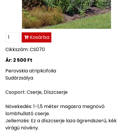
Kosárba
Cikkszám: CS070
Ár:
2 500 Ft
Perovskia atriplicifolia
Sudárzsálya
Csoport: Cserje, Díszcserje
Növekedés: 1-1,5 méter magasra megnövő
lombhullató cserje.
Jellemzés: Ez a díszcserje laza ágrendszerű, kék
virágú növény.