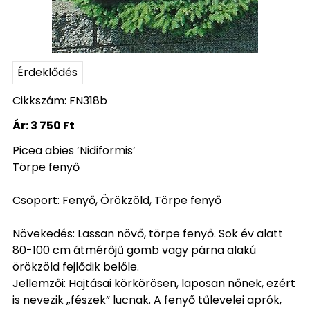
Érdeklődés
Cikkszám: FN318b
Ár:
3 750 Ft
Picea abies ’Nidiformis’
Törpe fenyő
Csoport: Fenyő, Örökzöld, Törpe fenyő
Növekedés: Lassan növő, törpe fenyő. Sok év alatt
80-100 cm átmérőjű gömb vagy párna alakú
örökzöld fejlődik belőle.
Jellemzői: Hajtásai körkörösen, laposan nőnek, ezért
is nevezik „fészek” lucnak. A fenyő tűlevelei aprók,