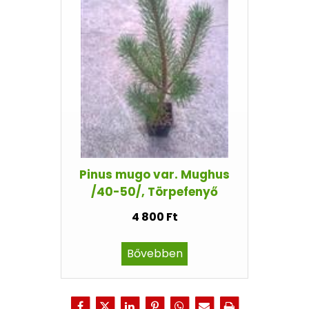
Pinus mugo var. Mughus
/40-50/, Törpefenyő
4 800 Ft
Bővebben