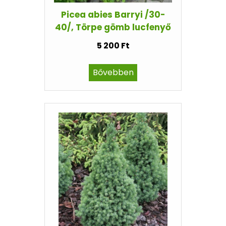
Picea abies Barryi /30-
40/, Törpe gömb lucfenyő
5 200 Ft
Bővebben