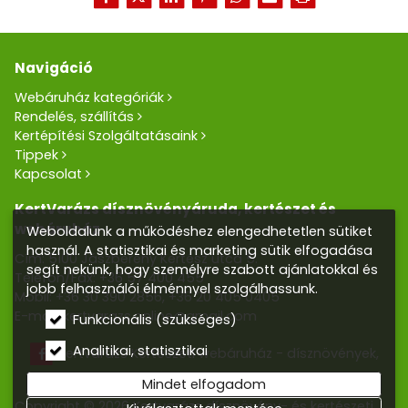
Navigáció
Webáruház kategóriák
Rendelés, szállítás
Kertépítési Szolgáltatásaink
Tippek
Kapcsolat
KertVarázs dísznövényáruda, kertészet és
webáruház
Weboldalunk a működéshez elengedhetetlen sütiket
használ. A statisztikai és marketing sütik elfogadása
Cím: 5100 Jászberény Kertész utca 5.
segít nekünk, hogy személyre szabott ajánlatokkal és
Telefon/Fax:
+36 57 400 455
jobb felhasználói élménnyel szolgálhassunk.
Mobil:
+36 30 390 2856
,
+36 20 405 0405
E-mail:
kertvarazs.online@gmail.com
Funkcionális (szükséges)
Analitikai, statisztikai
Kertvarázs Kertészeti webáruház - dísznövények,
kerti tó, öntözőrendszerek
Mindet elfogadom
Copyright © 2026 Kertvarázs dísznövény- és kertészeti