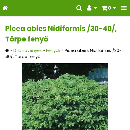
0
Picea abies Nidiformis /30-40/,
Törpe fenyő
»
Dísznövények
»
Fenyők
»
Picea abies Nidiformis /30-
40/, Törpe fenyő