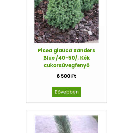
Picea glauca Sanders
Blue /40-50/, Kék
cukorsüvegfenyő
6 500 Ft
Bővebben