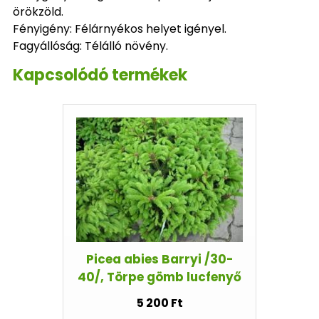
örökzöld.
Fényigény: Félárnyékos helyet igényel.
Fagyállóság: Télálló növény.
Kapcsolódó termékek
Picea abies Barryi /30-
40/, Törpe gömb lucfenyő
5 200 Ft