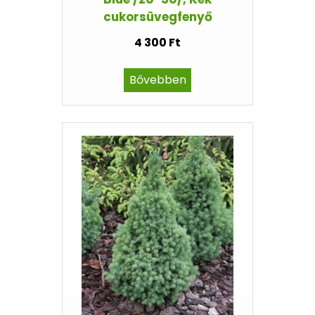
cukorsüvegfenyő
4 300 Ft
Bővebben