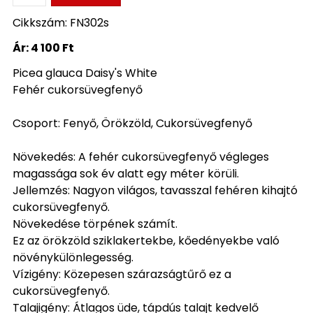
Cikkszám: FN302s
Ár:
4 100 Ft
Picea glauca Daisy's White
Fehér cukorsüvegfenyő
Csoport: Fenyő, Örökzöld, Cukorsüvegfenyő
Növekedés: A fehér cukorsüvegfenyő végleges
magassága sok év alatt egy méter körüli.
Jellemzés: Nagyon világos, tavasszal fehéren kihajtó
cukorsüvegfenyő.
Növekedése törpének számít.
Ez az örökzöld sziklakertekbe, kőedényekbe való
növénykülönlegesség.
Vízigény: Közepesen szárazságtűrő ez a
cukorsüvegfenyő.
Talajigény: Átlagos üde, tápdús talajt kedvelő