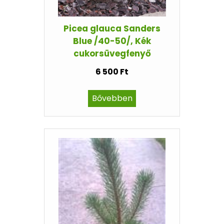
Picea glauca Sanders
Blue /40-50/, Kék
cukorsüvegfenyő
6 500 Ft
Bővebben