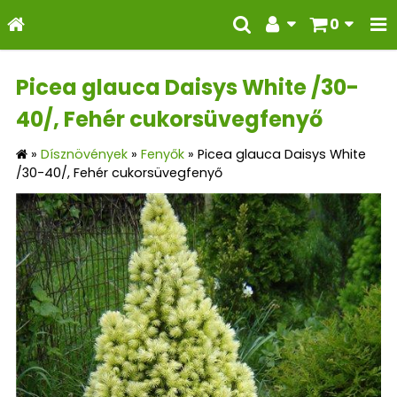
0
Picea glauca Daisys White /30-
40/, Fehér cukorsüvegfenyő
»
Dísznövények
»
Fenyők
»
Picea glauca Daisys White
/30-40/, Fehér cukorsüvegfenyő