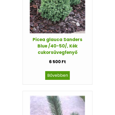
Picea glauca Sanders
Blue /40-50/, Kék
cukorsüvegfenyő
6 500 Ft
Bővebben