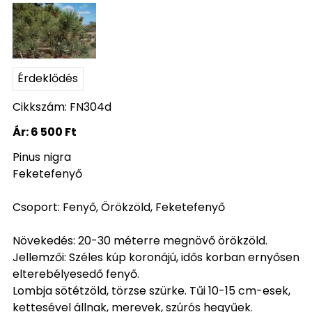
Érdeklődés
Cikkszám: FN304d
Ár:
6 500 Ft
Pinus nigra
Feketefenyő
Csoport: Fenyő, Örökzöld, Feketefenyő
Növekedés: 20-30 méterre megnövő örökzöld.
Jellemzői: Széles kúp koronájú, idős korban ernyősen
elterebélyesedő fenyő.
Lombja sötétzöld, törzse szürke. Tűi 10-15 cm-esek,
kettesével állnak, merevek, szúrós hegyűek.