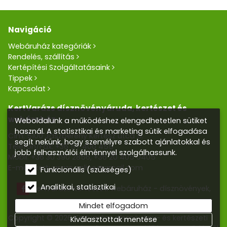
Navigáció
Webáruház kategóriák
Rendelés, szállítás
Kertépítési Szolgáltatásaink
Tippek
Kapcsolat
KertVarázs dísznövényáruda, kertészet és
webáruház
Weboldalunk a működéshez elengedhetetlen sütiket
használ. A statisztikai és marketing sütik elfogadása
Cím: 5100 Jászberény Kertész utca 5.
segít nekünk, hogy személyre szabott ajánlatokkal és
Telefon/Fax:
+36 57 400 455
jobb felhasználói élménnyel szolgálhassunk.
Mobil:
+36 30 390 2856
,
+36 20 405 0405
E-mail:
kertvarazs.online@gmail.com
Funkcionális (szükséges)
Analitikai, statisztikai
Kertvarázs Kertészeti webáruház - dísznövények,
kerti tó, öntözőrendszerek
Mindet elfogadom
Copyright © 2026 Kertvarázs dísznövény- és kertészeti
Kiválasztottak mentése