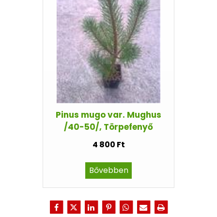
Pinus mugo var. Mughus
/40-50/, Törpefenyő
4 800 Ft
Bővebben