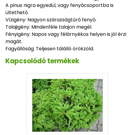
A pinus nigra egyedül, vagy fenyőcsoportba is
ültethető.
Vízigény: Nagyon szárazságtűrő fenyő.
Talajigény: Mindenféle talajon megél.
Fényigény: Napos vagy félárnyékos helyen is jól érzi
magát.
Fagyállóság: Teljesen tálálló örökzöld.
Kapcsolódó termékek