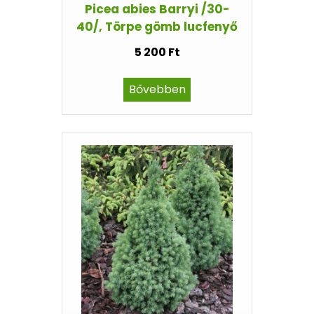
Picea abies Barryi /30-
40/, Törpe gömb lucfenyő
5 200 Ft
Bővebben