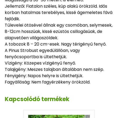
Jellemzői: Fiatalon széles, kúp alakú örökzöld. Idős
korban hatalmas terebélyes, kissé ágemeletes fává
fejlődik.
Tűlevelei ötösével állnak egy csomóban, selymesek,
8-12cm hosszúak, kissé ezüstös csillogásúak, de
alapvetően világoszöldek.
A tobozok 8 – 20 cm-esek. Nagy térigényű fenyő.
A Pinus Strobust egyedülállóan, vagy
fenyőcsoportba is ültethetjük.
Vízigény: Közepes vízigényű fenyő.
Talajigény: Meszes talajban általában nem szép.
Fényigény: Napos helyre is ültethetjük.
Fagyállóság: Nem fagyérzékeny örökzöld.
Kapcsolódó termékek