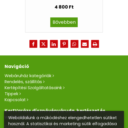
4 800 Ft
Bővebben
Navigáció
Webáruház kategóriák
Rendelés, szállítás
Kertépítési Szolgáltatásaink
Tippek
Kapcsolat
KertVarázs dísznövényáruda, kertészet és
webáruház
Weboldalunk a működéshez elengedhetetlen sütiket
használ. A statisztikai és marketing sütik elfogadása
Cím: 5100 Jászberény Kertész utca 5.