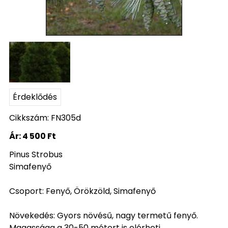
Érdeklődés
Cikkszám: FN305d
Ár:
4 500 Ft
Pinus Strobus
Simafenyő
Csoport: Fenyő, Örökzöld, Simafenyő
Növekedés: Gyors növésű, nagy termetű fenyő.
Magassága a 30-50 métert is elérheti.