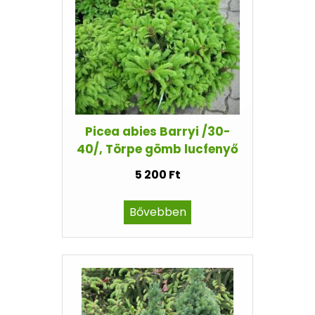
Picea abies Barryi /30-
40/, Törpe gömb lucfenyő
5 200 Ft
Bővebben