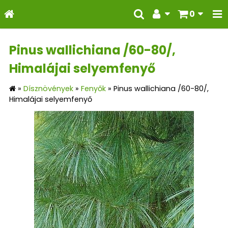
0
Pinus wallichiana /60-80/,
Himalájai selyemfenyő
»
Dísznövények
»
Fenyők
»
Pinus wallichiana /60-80/,
Himalájai selyemfenyő