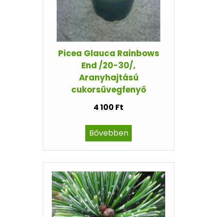
Picea Glauca Rainbows
End /20-30/,
Aranyhajtású
cukorsüvegfenyő
4 100 Ft
Bővebben