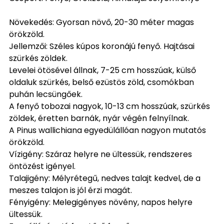
Növekedés: Gyorsan növő, 20-30 méter magas
örökzöld.
Jellemzői: Széles kúpos koronájú fenyő. Hajtásai
szürkés zöldek.
Levelei ötösével állnak, 7-25 cm hosszúak, külső
oldaluk szürkés, belső ezüstös zöld, csomókban
puhán lecsüngőek.
A fenyő tobozai nagyok, 10-13 cm hosszúak, szürkés
zöldek, éretten barnák, nyár végén felnyílnak.
A Pinus wallichiana egyedülállóan nagyon mutatós
örökzöld.
Vízigény: Száraz helyre ne ültessük, rendszeres
öntözést igényel.
Talajigény: Mélyrétegű, nedves talajt kedvel, de a
meszes talajon is jól érzi magát.
Fényigény: Melegigényes növény, napos helyre
ültessük.