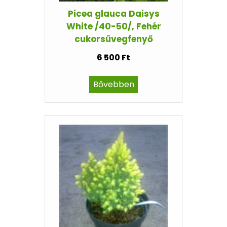
Picea glauca Daisys
White /40-50/, Fehér
cukorsüvegfenyő
6 500 Ft
Bővebben