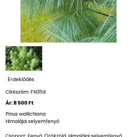
Érdeklődés
Cikkszám: FN311d
Ár:
8 500 Ft
Pinus wallichiana
Himalájai selyemfenyő
Csoport: Fenyő, Örökzöld, Himalájai selyemfenyő