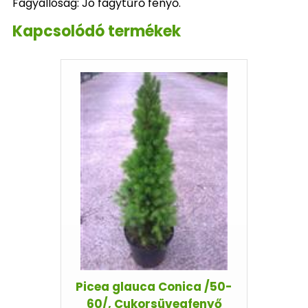
Fagyállóság: Jó fagytűrő fenyő.
Kapcsolódó termékek
Picea glauca Conica /50-
60/, Cukorsüvegfenyő