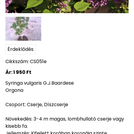
Érdeklődés
Cikkszám: CS051e
Ár:
1 950 Ft
Syringa vulgaris G.J.Baardese
Orgona
Csoport: Cserje, Díszcserje
Növekedés: 3-4 m magas, lombhullató cserje vagy
kisebb fa.
Jellemzés: Kifejlett korában koronája szinte