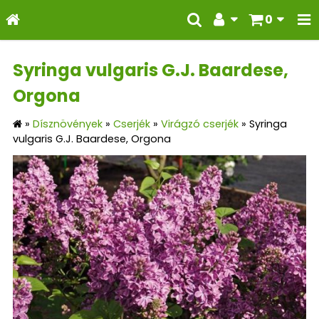
0
Syringa vulgaris G.J. Baardese,
Orgona
»
Dísznövények
»
Cserjék
»
Virágzó cserjék
»
Syringa
vulgaris G.J. Baardese, Orgona