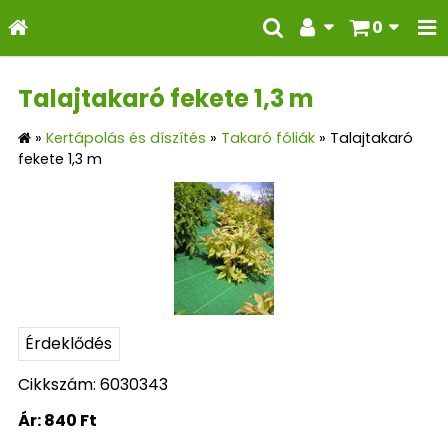
0
Talajtakaró fekete 1,3 m
»
Kertápolás és díszítés
»
Takaró fóliák
»
Talajtakaró
fekete 1,3 m
Érdeklődés
Cikkszám: 6030343
Ár:
840 Ft