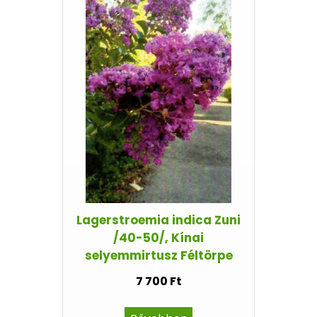
Lagerstroemia indica Zuni
/40-50/, Kínai
selyemmirtusz Féltörpe
7 700 Ft