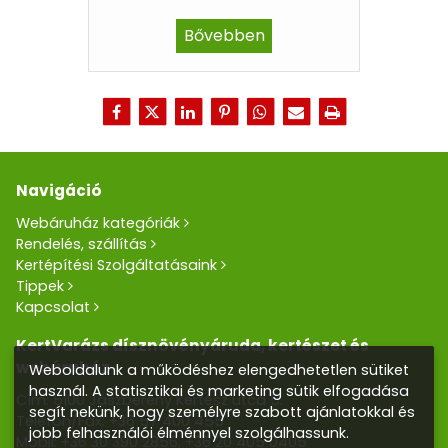
Bővebben
Navigáció
Webáruház kategóriák
Rendelés, szállítás
Kertépítési Szolgáltatásaink
Tippek
Kapcsolat
KertVarázs dísznövényáruda, kertészet és
webáruház
Weboldalunk a működéshez elengedhetetlen sütiket
használ. A statisztikai és marketing sütik elfogadása
Cím: 5100 Jászberény Kertész utca 5.
segít nekünk, hogy személyre szabott ajánlatokkal és
Telefon/Fax:
+36 57 400 455
jobb felhasználói élménnyel szolgálhassunk.
Mobil:
+36 30 390 2856
,
+36 20 405 0405