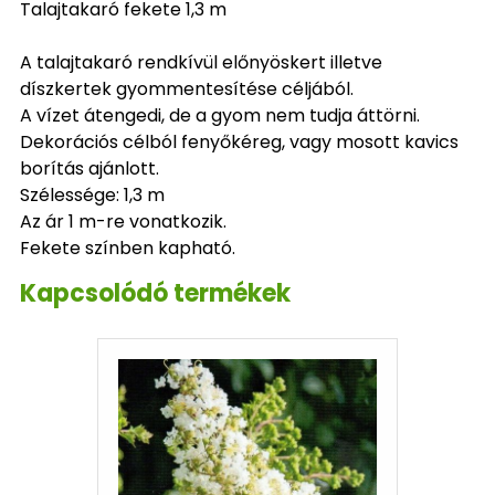
Talajtakaró fekete 1,3 m
A talajtakaró rendkívül előnyöskert illetve
díszkertek gyommentesítése céljából.
A vízet átengedi, de a gyom nem tudja áttörni.
Dekorációs célból fenyőkéreg, vagy mosott kavics
borítás ajánlott.
Szélessége: 1,3 m
Az ár 1 m-re vonatkozik.
Fekete színben kapható.
Kapcsolódó termékek