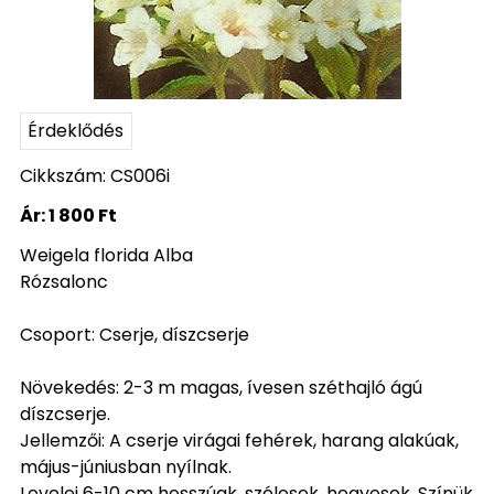
Érdeklődés
Cikkszám: CS006i
Ár:
1 800 Ft
Weigela florida Alba
Rózsalonc
Csoport: Cserje, díszcserje
Növekedés: 2-3 m magas, ívesen széthajló ágú
díszcserje.
Jellemzői: A cserje virágai fehérek, harang alakúak,
május-júniusban nyílnak.
Levelei 6-10 cm hosszúak, szélesek, hegyesek. Színük