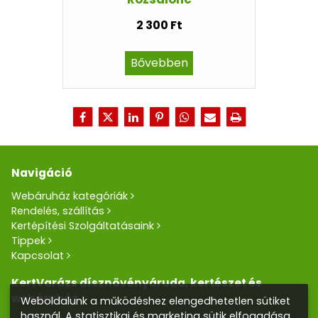
2 300 Ft
Bővebben
Navigáció
Webáruház kategóriák
Rendelés, szállítás
Kertépítési Szolgáltatásaink
Tippek
Kapcsolat
KertVarázs dísznövényáruda, kertészet és
webáruház
Weboldalunk a működéshez elengedhetetlen sütiket
használ. A statisztikai és marketing sütik elfogadása