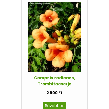
Campsis radicans,
Trombitacserje
2 900 Ft
Bővebben