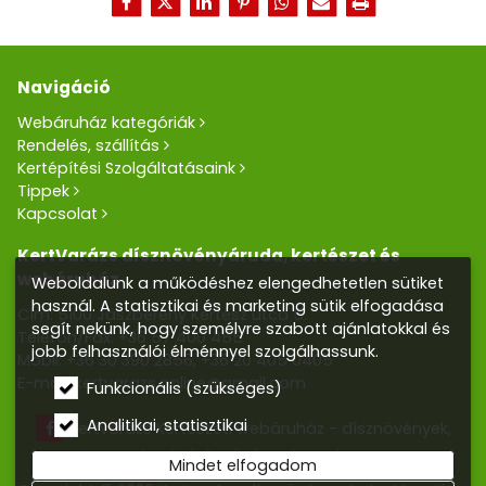
Navigáció
Webáruház kategóriák
Rendelés, szállítás
Kertépítési Szolgáltatásaink
Tippek
Kapcsolat
KertVarázs dísznövényáruda, kertészet és
webáruház
Weboldalunk a működéshez elengedhetetlen sütiket
használ. A statisztikai és marketing sütik elfogadása
Cím: 5100 Jászberény Kertész utca 5.
segít nekünk, hogy személyre szabott ajánlatokkal és
Telefon/Fax:
+36 57 400 455
jobb felhasználói élménnyel szolgálhassunk.
Mobil:
+36 30 390 2856
,
+36 20 405 0405
E-mail:
kertvarazs.online@gmail.com
Funkcionális (szükséges)
Analitikai, statisztikai
Kertvarázs Kertészeti webáruház - dísznövények,
kerti tó, öntözőrendszerek
Mindet elfogadom