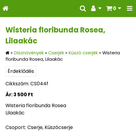
0
Wisteria floribunda Rosea,
Lilaakác
»
Dísznövények
»
Cserjék
»
Kúszó cserjék
»
Wisteria
floribunda Rosea, Lilaakác
Érdeklődés
Cikkszám: CS044f
Ár:
3 500 Ft
Wisteria floribunda Rosea
Lilaakác
Csoport: Cserje, Kúszócserje