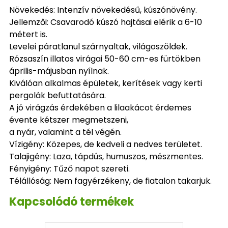
Növekedés: Intenzív növekedésű, kúszónövény.
Jellemzői: Csavarodó kúszó hajtásai elérik a 6-10
métert is.
Levelei páratlanul szárnyaltak, világoszöldek.
Rózsaszín illatos virágai 50-60 cm-es fürtökben
április-májusban nyílnak.
Kiválóan alkalmas épületek, kerítések vagy kerti
pergolák befuttatására.
A jó virágzás érdekében a lilaakácot érdemes
évente kétszer megmetszeni,
a nyár, valamint a tél végén.
Vízigény: Közepes, de kedveli a nedves területet.
Talajigény: Laza, tápdús, humuszos, mészmentes.
Fényigény: Tűző napot szereti.
Télállóság: Nem fagyérzékeny, de fiatalon takarjuk.
Kapcsolódó termékek