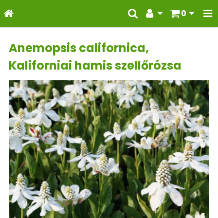
0
Anemopsis californica,
Kaliforniai hamis szellőrózsa