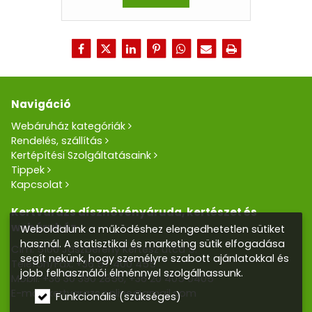
Navigáció
Webáruház kategóriák
Rendelés, szállítás
Kertépítési Szolgáltatásaink
Tippek
Kapcsolat
KertVarázs dísznövényáruda, kertészet és
webáruház
Weboldalunk a működéshez elengedhetetlen sütiket
használ. A statisztikai és marketing sütik elfogadása
Cím: 5100 Jászberény Kertész utca 5.
segít nekünk, hogy személyre szabott ajánlatokkal és
Telefon/Fax:
+36 57 400 455
jobb felhasználói élménnyel szolgálhassunk.
Mobil:
+36 30 390 2856
,
+36 20 405 0405
E-mail:
kertvarazs.online@gmail.com
Funkcionális (szükséges)