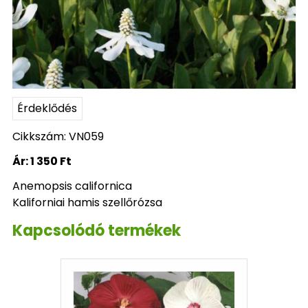
Érdeklődés
Cikkszám: VN059
Ár:
1 350 Ft
Anemopsis californica
Kaliforniai hamis szellőrózsa
Kapcsolódó termékek