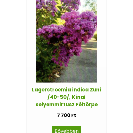
Lagerstroemia indica Zuni
/40-50/, Kínai
selyemmirtusz Féltörpe
7 700 Ft
Bővebben