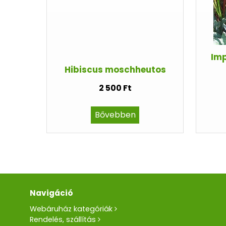
Imp
Hibiscus moschheutos
2 500 Ft
Bővebben
Navigáció
Webáruház kategóriák
Rendelés, szállítás