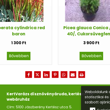
erata cylindrica red
Picea glauca Conica 
baron
40/, Cukorsüvegfe
1 300 Ft
3 900 Ft
Bővebben
Bővebben
Weboldalunk a
KertVarázs dísznövényáruda, kertészet és
statisztikai é
webáruház
szabott ajánl
Cím: 5100 Jászberény Kertész utca 5.