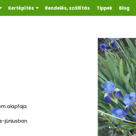
Kertépítés
Rendelés, szállítás
Tippek
Blog
em alapfaja.
us-júniusban.