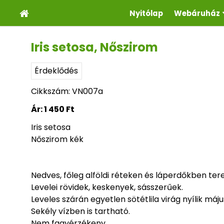
Nyitólap
Webáruház
Iris setosa, Nőszirom
Érdeklődés
Cikkszám: VN007a
Ár:
1 450 Ft
Iris setosa
Nőszirom kék
Nedves, főleg alföldi réteken és láperdőkben ter
Levelei rövidek, keskenyek, sásszerűek.
Leveles szárán egyetlen sötétlila virág nyílik máj
Sekély vízben is tartható.
Nem fagyérzékeny.