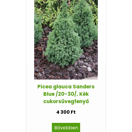
Picea glauca Sanders
Blue /20-30/, Kék
cukorsüvegfenyő
4 300 Ft
Bővebben