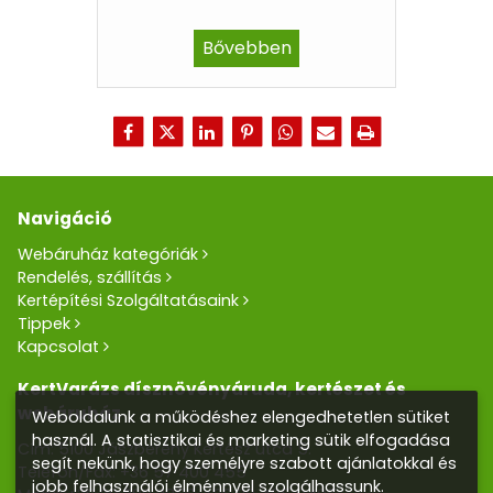
Bővebben
Navigáció
Webáruház kategóriák
Rendelés, szállítás
Kertépítési Szolgáltatásaink
Tippek
Kapcsolat
KertVarázs dísznövényáruda, kertészet és
webáruház
Weboldalunk a működéshez elengedhetetlen sütiket
használ. A statisztikai és marketing sütik elfogadása
Cím: 5100 Jászberény Kertész utca 5.
segít nekünk, hogy személyre szabott ajánlatokkal és
Telefon/Fax:
+36 57 400 455
jobb felhasználói élménnyel szolgálhassunk.