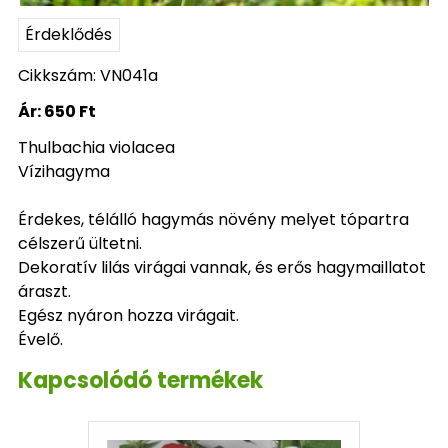
Érdeklődés
Cikkszám: VN041a
Ár:
650 Ft
Thulbachia violacea
Vízihagyma
Érdekes, télálló hagymás növény melyet tópartra
célszerű ültetni.
Dekoratív lilás virágai vannak, és erős hagymaillatot
áraszt.
Egész nyáron hozza virágait.
Évelő.
Kapcsolódó termékek